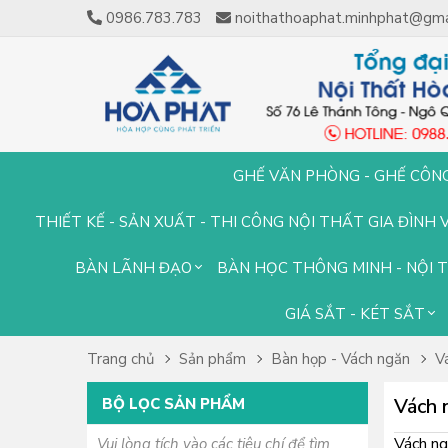
0986.783.783
noithathoaphat.minhphat@gma
GHẾ VĂN PHÒNG - GHẾ CÔN
THIẾT KẾ - SẢN XUẤT - THI CÔNG NỘI THẤT GIA ĐÌNH 
BÀN LÃNH ĐẠO
BÀN HỌC THÔNG MINH - NỘI 
GIÁ SẮT - KÉT SẮT
Trang chủ
Sản phẩm
Bàn họp - Vách ngăn
V
Vách 
BỘ LỌC SẢN PHẨM
Vách ng
Vui lòng tích vào các tiêu chí để tìm