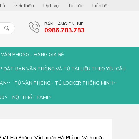
chủ
Giới thiệu
Dịch vụ
Tin tức
Liên hệ
BÁN HÀNG ONLINE
0986.783.783
 VĂN PHÒNG - HÀNG GIÁ RẺ
ẮP ĐẶT BÀN VĂN PHÒNG VÀ TỦ TÀI LIỆU THEO YÊU CẦU
GĂN
TỦ VĂN PHÒNG - TỦ LOCKER THÔNG MINH
90
NỘI THẤT FAMI
Phát Hải Phòng, Vách ngăn Hải Phòng, Vách ngăn