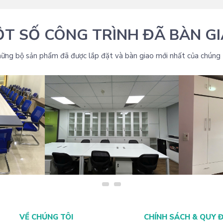
T SỐ CÔNG TRÌNH ĐÃ BÀN G
ững bộ sản phẩm đã được lắp đặt và bàn giao mới nhất của chúng 
VĂN PHÒNG
THIẾT KẾ NỘI THẤT VĂN PHÒNG
THIẾT KẾ
VỀ CHÚNG TÔI
CHÍNH SÁCH & QUY 