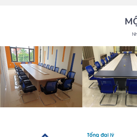
MỘ
Nh
THIẾT KẾ BÀN HỌP VĂN PHÒNG
THIẾT KẾ BÀN HỌP 