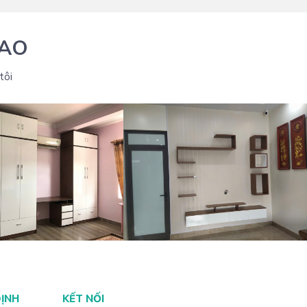
IAO
tôi
 THI CÔNG TỦ QUẦN ÁO
THIẾT KẾ THI CÔNG TỦ KỆ TIVI
ĐỊNH
KẾT NỐI