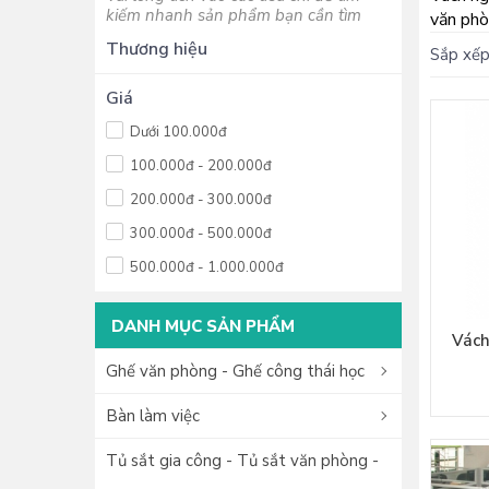
kiếm nhanh sản phẩm bạn cần tìm
văn phò
Thương hiệu
Sắp xếp
Giá
Dưới 100.000đ
100.000đ - 200.000đ
200.000đ - 300.000đ
300.000đ - 500.000đ
500.000đ - 1.000.000đ
1.000.000đ - 2.000.000đ
DANH MỤC SẢN PHẨM
2.000.000đ - 5.000.000đ
Vách
5.000.000đ - 10.000.000đ
Ghế văn phòng - Ghế công thái học
Trên 10.000.000đ
Bàn làm việc
Tủ sắt gia công - Tủ sắt văn phòng -