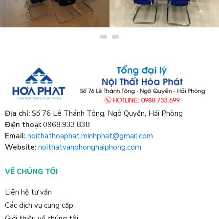
THIẾT KẾ BÀN HỌP VĂN
THIẾT KẾ BÀN HỌP VĂN
PHÒNG
PHÒNG
Địa chỉ:
Số 76 Lê Thánh Tông, Ngô Quyền, Hải Phòng
Điện thoại:
0968.933.838
Email:
noithathoaphat.minhphat@gmail.com
Website:
noithatvanphonghaiphong.com
VỀ CHÚNG TÔI
Liên hệ tư vấn
Các dịch vụ cung cấp
Giới thiệu về chúng tôi