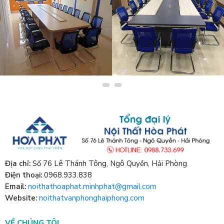
THIẾT KẾ BÀN HỌP VĂN
THIẾT KẾ BÀN HỌP VĂN
PHÒNG
PHÒNG
Địa chỉ:
Số 76 Lê Thánh Tông, Ngô Quyền, Hải Phòng
Điện thoại:
0968.933.838
Email:
noithathoaphat.minhphat@gmail.com
Website:
noithatvanphonghaiphong.com
VỀ CHÚNG TÔI