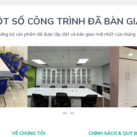
T SỐ CÔNG TRÌNH ĐÃ BÀN G
ững bộ sản phẩm đã được lắp đặt và bàn giao mới nhất của chúng 
VĂN PHÒNG
THIẾT KẾ NỘI THẤT VĂN PHÒNG
THIẾT KẾ
VỀ CHÚNG TÔI
CHÍNH SÁCH & QUY 