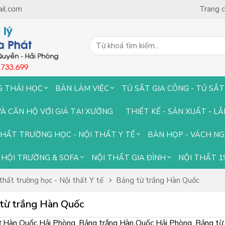
il.com
Trang 
G THÁI HỌC
BÀN LÀM VIỆC
TỦ SẮT GIA CÔNG - TỦ SẮT
VÀ CĂN HỘ VỚI GIÁ TẠI XƯỞNG
THIẾT KẾ - SẢN XUẤT - L
THẤT TRƯỜNG HỌC - NỘI THẤT Y TẾ
BÀN HỌP - VÁCH N
HỘI TRƯỜNG & SOFA
NỘI THẤT GIA ĐÌNH
NỘI THẤT 1
thất trường học - Nội thất Y tế
Bảng từ trắng Hàn Quốc
từ trắng Hàn Quốc
 Hàn Quốc Hải Phòng, Bảng trắng Hàn Quốc Hải Phòng, Bảng từ 