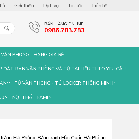
chủ
Giới thiệu
Dịch vụ
Tin tức
Liên hệ
BÁN HÀNG ONLINE
0986.783.783
 VĂN PHÒNG - HÀNG GIÁ RẺ
ẮP ĐẶT BÀN VĂN PHÒNG VÀ TỦ TÀI LIỆU THEO YÊU CẦU
GĂN
TỦ VĂN PHÒNG - TỦ LOCKER THÔNG MINH
90
NỘI THẤT FAMI
trắng Hải Phòng, Bảng xanh Hàn Quốc Hải Phòng,