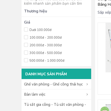
kiếm nhanh sản phẩm bạn cần tìm
Bảng H
Thương hiệu
Sắp xếp
Giá
Dưới 100.000đ
100.000đ - 200.000đ
200.000đ - 300.000đ
300.000đ - 500.000đ
500.000đ - 1.000.000đ
1.000.000đ - 2.000.000đ
DANH MỤC SẢN PHẨM
2.000.000đ - 5.000.000đ
5.000.000đ - 10.000.000đ
Ghế văn phòng - Ghế công thái học
Trên 10.000.000đ
Bàn làm việc
Tủ sắt gia công - Tủ sắt văn phòng -