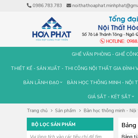
0986.783.783
noithathoaphat.minhphat@gma
GHẾ VĂN PHÒNG - GHẾ CÔN
THIẾT KẾ - SẢN XUẤT - THI CÔNG NỘI THẤT GIA ĐÌNH 
BÀN LÃNH ĐẠO
BÀN HỌC THÔNG MINH - NỘI 
GIÁ SẮT - KÉT SẮT
Trang chủ
Sản phẩm
Bàn học thông minh - Nội 
Bảng 
BỘ LỌC SẢN PHẨM
Bảng từ
Vui lòng tích vào các tiêu chí để tìm