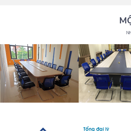
MỘ
Nh
THIẾT KẾ BÀN HỌP VĂN PHÒNG
THIẾT KẾ BÀN HỌP 