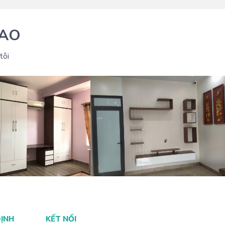
IAO
tôi
 THI CÔNG TỦ QUẦN ÁO
THIẾT KẾ THI CÔNG TỦ KỆ TIVI
ĐỊNH
KẾT NỐI